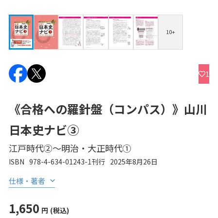
10+
1
《合格への羅針盤（コンパス）》山川
日本史ナビ③
江戸時代②～明治・大正時代①
ISBN
978-4-634-01243-1
刊行
2025年8月26日
仕様・著者
1,650
円
(税込)