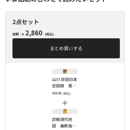
2点セット
2,860
総額：¥
(税込)
まとめ買いする
山川 詳説日本
史図録 第10
版（日探705
990
円
(税込)
準拠）
＋
詳解現代地
図 最新版