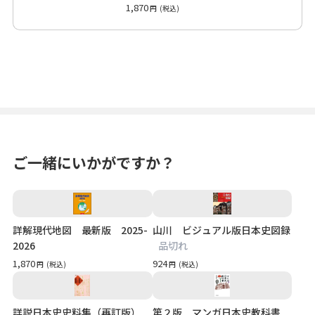
2025-2026
1,870
円
(税込)
ご一緒にいかがですか？
詳解現代地図 最新版 2025-
山川 ビジュアル版日本史図録
2026
品切れ
1,870
924
円
(税込)
円
(税込)
詳説日本史史料集（再訂版）
第２版 マンガ日本史教科書