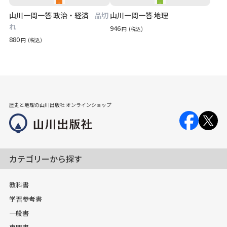
山川一問一答 政治・経済
品切
山川一問一答 地理
れ
946
円
(税込)
880
円
(税込)
歴史と地理の山川出版社 オンラインショップ
カテゴリーから探す
教科書
学習参考書
一般書