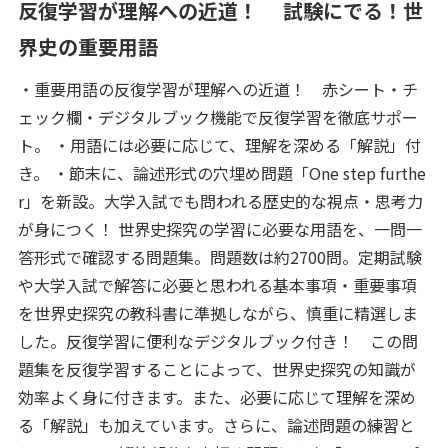
反復学習が理解への近道！ 試験にでる！世
界史の重要用語
・重要用語の反復学習が理解への近道！ 赤シート・チ
ェック欄・デジタルブック機能で反復学習を徹底サポー
ト。 ・用語には必要に応じて、理解を深める「解説」付
き。 ・節末に、論述形式の穴埋め問題「One step furthe
r」を新設。大学入試でも問われる歴史的な視点・思考力
が身につく！ 世界史探究の学習に必要な用語を、一問一
答形式で確認する問題集。問題数は約2700問。定期試験
や大学入試で解答に必要と思われる基本事項・重要事項
を世界史探究の教科書に準拠しながら、慎重に精選しま
した。反復学習に便利なデジタルブック付き！ この問
題集を反復学習することによって、世界史探究の知識が
効率よく身に付きます。また、必要に応じて理解を深め
る「解説」も加えています。さらに、論述問題の練習と