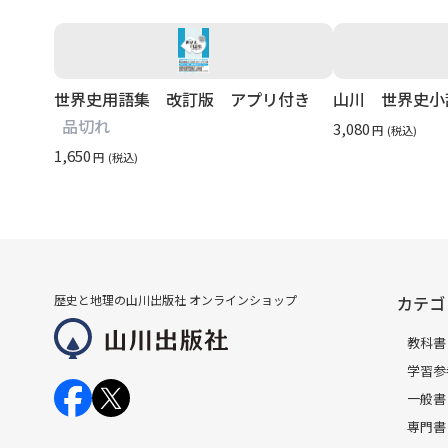
世界史用語集 改訂版 アプリ付き
山川 世界史小
品切れ
3,080
円
(税込)
1,650
円
(税込)
歴史と地理の山川出版社 オンラインショップ
カテゴ
教科書
学習参
一般書
専門書