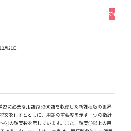
4
年12月21日
学習に必要な用語約5200語を収録した新課程版の世界
説文を付すとともに、用語の重要度を示す一つの指針
～⑦の頻度数を示しています。また、頻度⑤以上の用