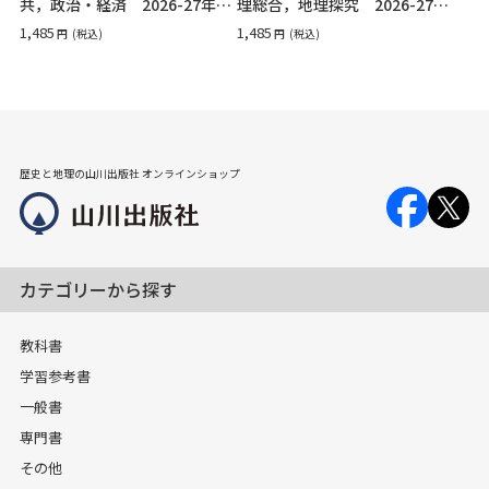
共，政治・経済 2026-27年用
理総合，地理探究 2026-27年
品切れ
用
品切れ
1,485
1,485
円
(税込)
円
(税込)
歴史と地理の山川出版社 オンラインショップ
カテゴリーから探す
教科書
学習参考書
一般書
専門書
その他