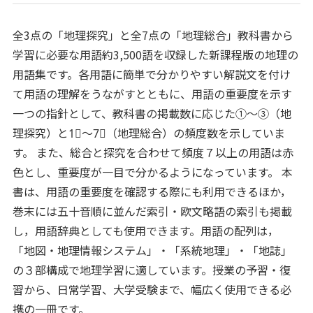
全3点の「地理探究」と全7点の「地理総合」教科書から
学習に必要な用語約3,500語を収録した新課程版の地理の
用語集です。各用語に簡単で分かりやすい解説文を付け
て用語の理解をうながすとともに、用語の重要度を示す
一つの指針として、教科書の掲載数に応じた①～③（地
理探究）と1⃣～7⃣（地理総合）の頻度数を示していま
す。 また、総合と探究を合わせて頻度７以上の用語は赤
色とし、重要度が一目で分かるようになっています。 本
書は、用語の重要度を確認する際にも利用できるほか，
巻末には五十音順に並んだ索引・欧文略語の索引も掲載
し，用語辞典としても使用できます。用語の配列は，
「地図・地理情報システム」・「系統地理」・「地誌」
の３部構成で地理学習に適しています。授業の予習・復
習から、日常学習、大学受験まで、幅広く使用できる必
携の一冊です。