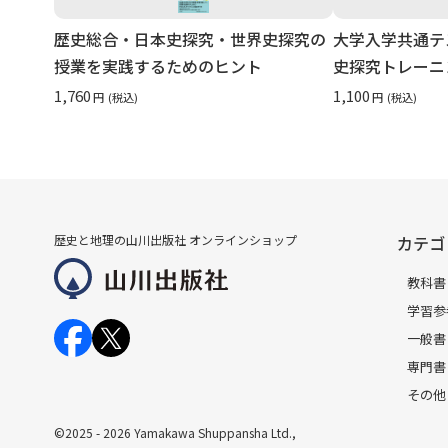
歴史総合・日本史探究・世界史探究の
大学入学共通テ
授業を実践するためのヒント
史探究トレーニ
1,760
1,100
円
(税込)
円
(税込)
歴史と地理の山川出版社 オンラインショップ
カテゴ
教科書
学習参
一般書
専門書
その他
©2025
- 2026
Yamakawa Shuppansha Ltd.,