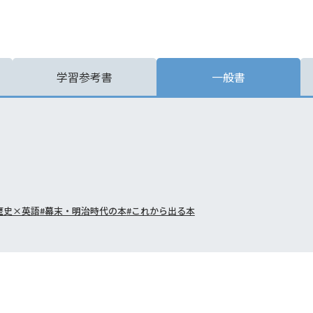
学習参考書
一般書
歴史×英語
#幕末・明治時代の本
#これから出る本