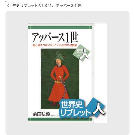
《世界史リブレット人》045． アッバース１世