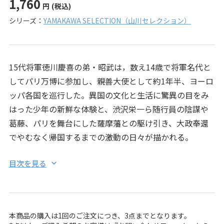
1,760
円
(税込)
シリーズ：
YAMAKAWA SELECTION（山川セレクション）
15代将軍徳川慶喜の弟・昭武は，数え14歳で将軍名代と
してパリ万博に参加し、親善大使として約1年半、ヨーロ
ッパ各国を巡行した。異国の文化と生活に驚異の目をみ
はった少年の新鮮な体験と、渋沢栄一ら随行員の陰謀や
葛藤、パリを舞台にした薩摩藩との駆け引き、大政奉還
でやむなく帰国するまでの激動の日々が描かれる。
目次を見る
本商品の購入は1回のご注文につき、3点までとなります。