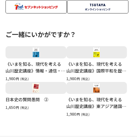
ご一緒にいかがですか？
《いまを知る、現代を考える
《いまを知る、現代を考える
山川歴史講座》情報・通信・メ
山川歴史講座》国際平和を歴史
ディアの歴史を考える
的に考える
1,980
1,980
円
(税込)
円
(税込)
日本史の賢問愚問 ②
《いまを知る、現代を考える
山川歴史講座》東アジア諸国と
1,650
円
(税込)
近代世界
1,980
円
(税込)