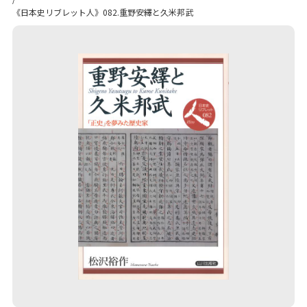
《日本史リブレット人》082.重野安繹と久米邦武