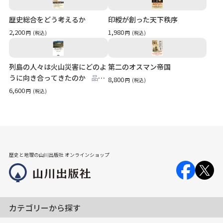
歴史総合をどう考えるか
印綬が創った天下秩序
2,200
1,980
円
(税込)
円
(税込)
列島の人々は火山災害にどのよ
第二のオスマン帝国
うに向き合ってきたのか
品切
8,800
円
(税込)
れ
6,600
円
(税込)
歴史と地理の山川出版社 オンラインショップ
カテゴリーから探す