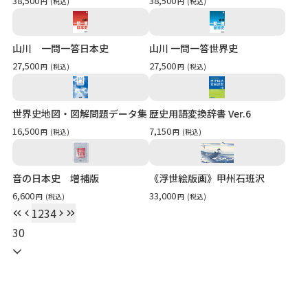
38,500
38,500
円
(税込)
円
(税込)
山川 一問一答日本史
山川 一問一答世界史
27,500
27,500
円
(税込)
円
(税込)
世界史地図・図解問題データ集
歴史用語変換辞書 Ver.6
16,500
7,150
円
(税込)
円
(税込)
音の日本史 増補版
《浮世絵版画》甲州石班沢
6,600
33,000
円
(税込)
円
(税込)
1
2
3
4
30