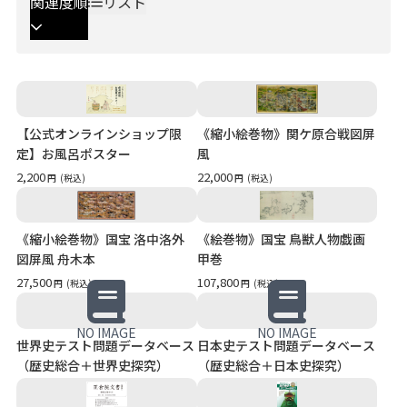
関連度順
リスト
【公式オンラインショップ限
《縮小絵巻物》関ケ原合戦図屏
定】お風呂ポスター
風
2,200
22,000
円
(税込)
円
(税込)
《縮小絵巻物》国宝 洛中洛外
《絵巻物》国宝 鳥獣人物戯画
図屏風 舟木本
甲巻
27,500
107,800
円
(税込)
円
(税込)
NO IMAGE
NO IMAGE
世界史テスト問題データベース
日本史テスト問題データベース
（歴史総合＋世界史探究）
（歴史総合＋日本史探究）