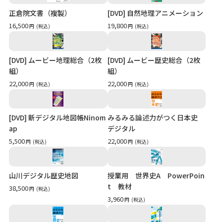
正倉院文書（複製）
[DVD] 自然地理アニメーション
16,500
19,800
円
(税込)
円
(税込)
[DVD] ムービー地理総合（2枚
[DVD] ムービー歴史総合（2枚
組）
組）
22,000
22,000
円
(税込)
円
(税込)
[DVD] 新デジタル地図帳Ninom
みるみる論述力がつく日本史
ap
デジタル
5,500
22,000
円
(税込)
円
(税込)
山川デジタル歴史地図
授業用 世界史A PowerPoin
t 教材
38,500
円
(税込)
3,960
円
(税込)