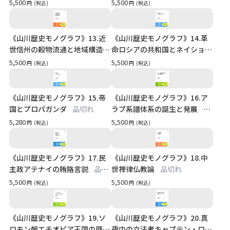
れ
5,500
5,500
円
(税込)
円
(税込)
《山川歴史モノグラフ》13.近
《山川歴史モノグラフ》14.革
世信州の穀物流通と地域構造
命ロシアの共和国とネイション
品切れ
品切れ
5,500
5,500
円
(税込)
円
(税込)
《山川歴史モノグラフ》15.帝
《山川歴史モノグラフ》16.ア
国とプロパガンダ
品切れ
ラブ系譜体系の誕生と発展
品
切れ
5,280
5,500
円
(税込)
円
(税込)
《山川歴史モノグラフ》17.民
《山川歴史モノグラフ》18.中
主政アテナイの賄賂言説
品切
世禅律仏教論
品切れ
れ
5,500
5,500
円
(税込)
円
(税込)
《山川歴史モノグラフ》19.ソ
《山川歴史モノグラフ》20.真
ロモン朝エチオピア王国の興亡
夜中の立法者キャプテン・ロッ