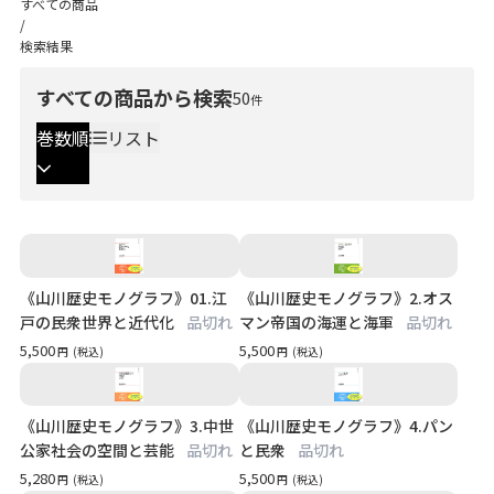
すべての商品
/
検索結果
すべての商品から検索
50
件
巻数順
リスト
《山川歴史モノグラフ》01.江
《山川歴史モノグラフ》2.オス
戸の民衆世界と近代化
品切れ
マン帝国の海運と海軍
品切れ
5,500
5,500
円
(税込)
円
(税込)
《山川歴史モノグラフ》3.中世
《山川歴史モノグラフ》4.パン
公家社会の空間と芸能
品切れ
と民衆
品切れ
5,280
5,500
円
(税込)
円
(税込)