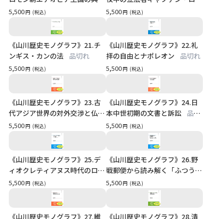
品切れ
ク
品切れ
5,500
5,500
円
(税込)
円
(税込)
《山川歴史モノグラフ》21.チ
《山川歴史モノグラフ》22.礼
ンギス・カンの法
品切れ
拝の自由とナポレオン
品切れ
5,500
5,500
円
(税込)
円
(税込)
《山川歴史モノグラフ》23.古
《山川歴史モノグラフ》24.日
代アジア世界の対外交渉と仏教
本中世初期の文書と訴訟
品切
品切れ
れ
5,500
5,500
円
(税込)
円
(税込)
《山川歴史モノグラフ》25.デ
《山川歴史モノグラフ》26.野
ィオクレティアヌス時代のロー
戦郵便から読み解く「ふつうの
マ帝国
品切れ
ドイツ兵」
品切れ
5,500
5,500
円
(税込)
円
(税込)
《山川歴史モノグラフ》27.維
《山川歴史モノグラフ》28.清