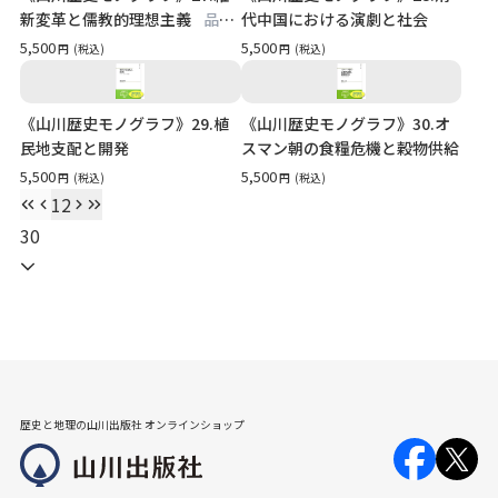
新変革と儒教的理想主義
品切
代中国における演劇と社会
れ
5,500
5,500
円
(税込)
円
(税込)
《山川歴史モノグラフ》29.植
《山川歴史モノグラフ》30.オ
民地支配と開発
スマン朝の食糧危機と穀物供給
5,500
5,500
円
(税込)
円
(税込)
1
2
30
歴史と地理の山川出版社 オンラインショップ