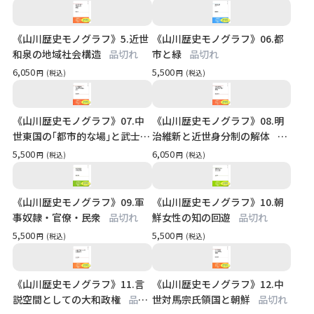
《山川歴史モノグラフ》5.近世
《山川歴史モノグラフ》06.都
和泉の地域社会構造
品切れ
市と緑
品切れ
6,050
5,500
円
(税込)
円
(税込)
《山川歴史モノグラフ》07.中
《山川歴史モノグラフ》08.明
世東国の｢都市的な場｣と武士
治維新と近世身分制の解体
品
品切れ
切れ
5,500
6,050
円
(税込)
円
(税込)
《山川歴史モノグラフ》09.軍
《山川歴史モノグラフ》10.朝
事奴隷・官僚・民衆
品切れ
鮮女性の知の回遊
品切れ
5,500
5,500
円
(税込)
円
(税込)
《山川歴史モノグラフ》11.言
《山川歴史モノグラフ》12.中
説空間としての大和政権
品切
世対馬宗氏領国と朝鮮
品切れ